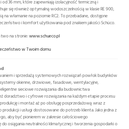
d 36 mm, które zapewniają izolacyjność termiczną i
chuje się również optymalną wodoszczelnością w klasie RE 900,
cią na włamanie na poziomie RC2. To przebadane, dostępne
czeństwo i komfort użytkowania pod znakiem jakości Schüco.
stwo na stronie:
www.schueco.pl
zpieczeństwo w Twoim domu
ad
ektowaniem i sprzedażą systemowych rozwiązań powłok budynków
je systemy okienne, drzwiowe, fasadowe, wentylacyjne,
teligentne sieciowe rozwiązania dla budownictwa
ż doradztwo i cyfrowe rozwiązania na każdym etapie procesu
 produkcję i montaż aż po obsługę posprzedażową wraz z
 produkcji i usługi dostosowane do potrzeb klienta. Jako jedna z
go, aby być pionierem w zakresie całościowego
o osiągania neutralności klimatycznej i tworzenia gospodarki o