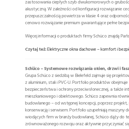
zastosowania ciepłych szyb dwukomorowych o grubości o
akustyczną. W zależności od konfiguracji rozwiązanie ce
przepuszczalnością powietrza w klasie 4 oraz odpornoś
cenowo rozwiązanie premium gwarantujące pełne bezpie
Więcej informacji o produktach firmy Schüco znajdą Pań
Czytaj też:
Elektryczne okna dachowe – komfort i be
Schüco – Systemowe rozwiązania okien, drzwi i fas
Grupa Schüco z siedzibą w Bielefeld zajmuje się proj
z aluminium, stali i PVC-U. Portfolio produktów obejmu
bezpieczeństwa i ochrony przeciwsłonecznej, a także in
mieszkaniowego i obiektowego. Schüco zapewnia równie
budowlanego – od wstępnej koncepcji, poprzez projekt,
konserwacją i serwisem. Portfolio uzupełniają maszyny do
wiodących firm w branży budowlanej, Schüco dąży do te
zrównoważonego rozwoju oraz aktywnie przyczyniać się d