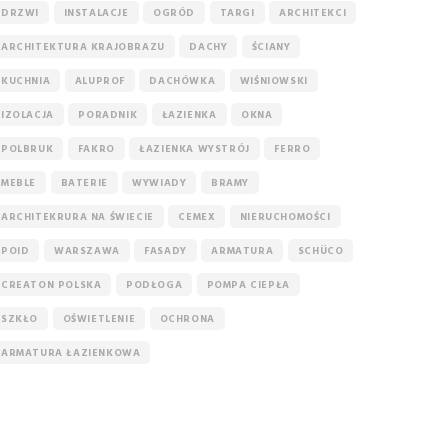
DRZWI
INSTALACJE
OGRÓD
TARGI
ARCHITEKCI
ARCHITEKTURA KRAJOBRAZU
DACHY
ŚCIANY
KUCHNIA
ALUPROF
DACHÓWKA
WIŚNIOWSKI
IZOLACJA
PORADNIK
ŁAZIENKA
OKNA
POLBRUK
FAKRO
ŁAZIENKA WYSTRÓJ
FERRO
MEBLE
BATERIE
WYWIADY
BRAMY
ARCHITEKRURA NA ŚWIECIE
CEMEX
NIERUCHOMOŚCI
POID
WARSZAWA
FASADY
ARMATURA
SCHÜCO
CREATON POLSKA
PODŁOGA
POMPA CIEPŁA
SZKŁO
OŚWIETLENIE
OCHRONA
ARMATURA ŁAZIENKOWA