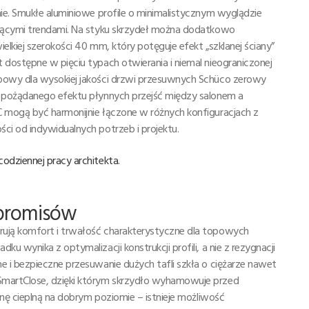
ie. Smukłe aluminiowe profile o minimalistycznym wyglądzie
jącymi trendami. Na styku skrzydeł można dodatkowo
elkiej szerokości 40 mm, który potęguje efekt „szklanej ściany”
dostępne w pięciu typach otwierania i niemal nieograniczonej
powy dla wysokiej jakości drzwi przesuwnych Schüco zerowy
 pożądanego efektu płynnych przejść między salonem a
 mogą być harmonijnie łączone w różnych konfiguracjach z
i od indywidualnych potrzeb i projektu.
dziennej pracy architekta.
mpromisów
ują komfort i trwałość charakterystyczne dla topowych
 wynika z optymalizacji konstrukcji profili, a nie z rezygnacji
 i bezpieczne przesuwanie dużych tafli szkła o ciężarze nawet
martClose, dzięki którym skrzydło wyhamowuje przed
onę cieplną na dobrym poziomie – istnieje możliwość