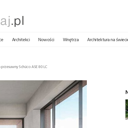
ce
Architekci
Nowości
Wnętrza
Architektura na świeci
m przesuwny Schüco ASE 80 LC