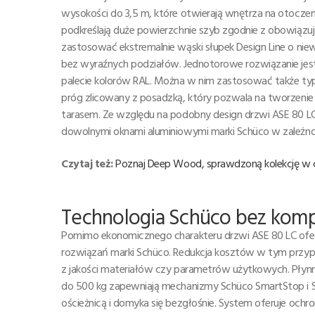
wysokości do 3,5 m, które otwierają wnętrza na otoczen
podkreślają duże powierzchnie szyb zgodnie z obowiązu
zastosować ekstremalnie wąski słupek Design Line o niewi
bez wyraźnych podziałów. Jednotorowe rozwiązanie jest 
palecie kolorów RAL. Można w nim zastosować także ty
próg zlicowany z posadzką, który pozwala na tworzenie
tarasem. Ze względu na podobny design drzwi ASE 80 LC
dowolnymi oknami aluminiowymi marki Schüco w zależnośc
Czytaj też:
Poznaj Deep Wood, sprawdzoną kolekcję w co
Technologia Schüco bez ko
Pomimo ekonomicznego charakteru drzwi ASE 80 LC ofer
rozwiązań marki Schüco. Redukcja kosztów w tym przypadku
z jakości materiałów czy parametrów użytkowych. Płynne
do 500 kg zapewniają mechanizmy Schüco SmartStop i S
ościeżnicą i domyka się bezgłośnie. System oferuje ochr