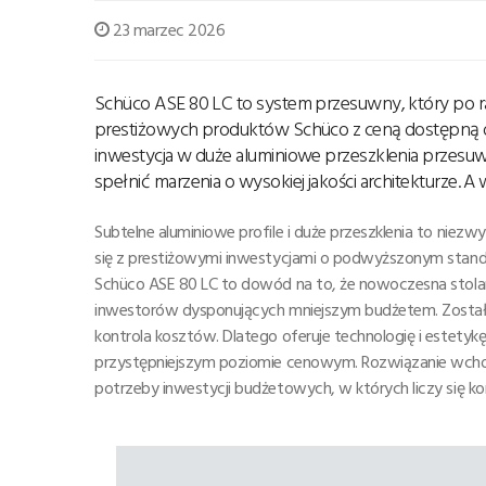
23 marzec 2026
Schüco ASE 80 LC to system przesuwny, który po raz
prestiżowych produktów Schüco z ceną dostępną d
inwestycja w duże aluminiowe przeszklenia przesu
spełnić marzenia o wysokiej jakości architekturze. A 
Subtelne aluminiowe profile i duże przeszklenia to niezw
się z prestiżowymi inwestycjami o podwyższonym stan
Schüco ASE 80 LC to dowód na to, że nowoczesna stola
inwestorów dysponujących mniejszym budżetem. Został 
kontrola kosztów. Dlatego oferuje technologię i estety
przystępniejszym poziomie cenowym. Rozwiązanie wchod
potrzeby inwestycji budżetowych, w których liczy się ko