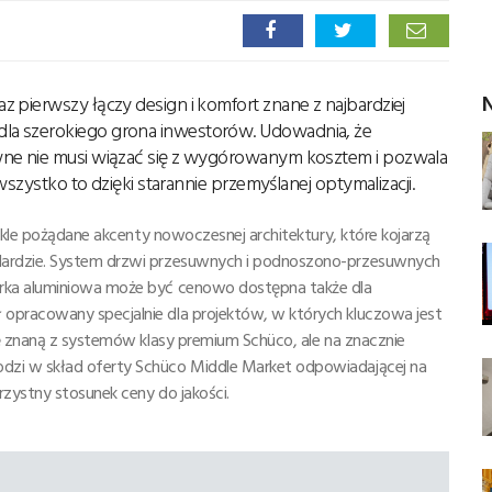
N
 pierwszy łączy design i komfort znane z najbardziej
la szerokiego grona inwestorów. Udowadnia, że
wne nie musi wiązać się z wygórowanym kosztem i pozwala
wszystko to dzięki starannie przemyślanej optymalizacji.
ykle pożądane akcenty nowoczesnej architektury, które kojarzą
dardzie. System drzwi przesuwnych i podnoszono-przesuwnych
rka aluminiowa może być cenowo dostępna także dla
opracowany specjalnie dla projektów, w których kluczowa jest
kę znaną z systemów klasy premium Schüco, ale na znacznie
zi w skład oferty Schüco Middle Market odpowiadającej na
rzystny stosunek ceny do jakości.