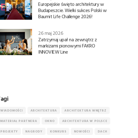
Europejskie święto architektury w
Budapeszcie. Wielki sukces Polski w
Baumit Life Challenge 2026!
26 maj 2026
Zatrzymaj upał na zewnątrz z
markizami pionowymi FAKRO
INNOVIEW Line
agi
WIADOMOŚCI
ARCHITEKTURA
ARCHITEKTURA WNĘTRZ
MATERIAŁ PARTNERA
OKNO
ARCHITEKTURA W POLSCE
PROJEKTY
NAGRODY
KONKURS
NOWOŚCI
DACH