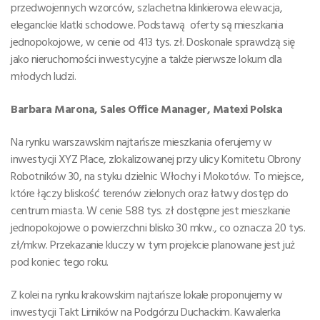
przedwojennych wzorców, szlachetna klinkierowa elewacja,
eleganckie klatki schodowe. Podstawą oferty są mieszkania
jednopokojowe, w cenie od 413 tys. zł. Doskonale sprawdzą się
jako nieruchomości inwestycyjne a także pierwsze lokum dla
młodych ludzi.
Barbara Marona, Sales Office Manager, Matexi Polska
Na rynku warszawskim najtańsze mieszkania oferujemy w
inwestycji XYZ Place, zlokalizowanej przy ulicy Komitetu Obrony
Robotników 30, na styku dzielnic Włochy i Mokotów. To miejsce,
które łączy bliskość terenów zielonych oraz łatwy dostęp do
centrum miasta. W cenie 588 tys. zł dostępne jest mieszkanie
jednopokojowe o powierzchni blisko 30 mkw., co oznacza 20 tys.
zł/mkw. Przekazanie kluczy w tym projekcie planowane jest już
pod koniec tego roku.
Z kolei na rynku krakowskim najtańsze lokale proponujemy w
inwestycji Takt Lirników na Podgórzu Duchackim. Kawalerka