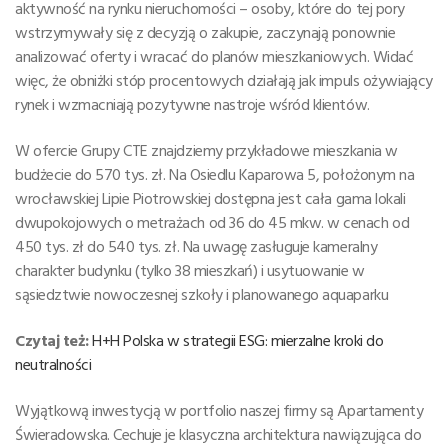
aktywność na rynku nieruchomości – osoby, które do tej pory
wstrzymywały się z decyzją o zakupie, zaczynają ponownie
analizować oferty i wracać do planów mieszkaniowych. Widać
więc, że obniżki stóp procentowych działają jak impuls ożywiający
rynek i wzmacniają pozytywne nastroje wśród klientów.
W ofercie Grupy CTE znajdziemy przykładowe mieszkania w
budżecie do 570 tys. zł. Na Osiedlu Kaparowa 5, położonym na
wrocławskiej Lipie Piotrowskiej dostępna jest cała gama lokali
dwupokojowych o metrażach od 36 do 45 mkw. w cenach od
450 tys. zł do 540 tys. zł. Na uwagę zasługuje kameralny
charakter budynku (tylko 38 mieszkań) i usytuowanie w
sąsiedztwie nowoczesnej szkoły i planowanego aquaparku
Czytaj też:
H+H Polska w strategii ESG: mierzalne kroki do
neutralności
Wyjątkową inwestycją w portfolio naszej firmy są Apartamenty
Świeradowska. Cechuje je klasyczna architektura nawiązująca do