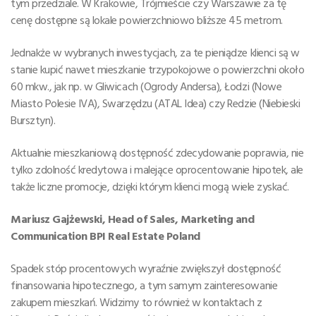
tym przedziale. W Krakowie, Trójmieście czy Warszawie za tę
cenę dostępne są lokale powierzchniowo bliższe 45 metrom.
Jednakże w wybranych inwestycjach, za te pieniądze klienci są w
stanie kupić nawet mieszkanie trzypokojowe o powierzchni około
60 mkw., jak np. w Gliwicach (Ogrody Andersa), Łodzi (Nowe
Miasto Polesie IVA), Swarzędzu (ATAL Idea) czy Redzie (Niebieski
Bursztyn).
Aktualnie mieszkaniową dostępność zdecydowanie poprawia, nie
tylko zdolność kredytowa i malejące oprocentowanie hipotek, ale
także liczne promocje, dzięki którym klienci mogą wiele zyskać.
Mariusz Gajżewski, Head of Sales, Marketing and
Communication BPI Real Estate Poland
Spadek stóp procentowych wyraźnie zwiększył dostępność
finansowania hipotecznego, a tym samym zainteresowanie
zakupem mieszkań. Widzimy to również w kontaktach z