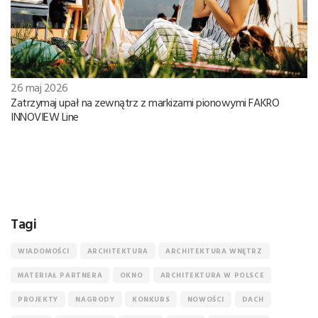
26 maj 2026
Zatrzymaj upał na zewnątrz z markizami pionowymi FAKRO
INNOVIEW Line
Tagi
WIADOMOŚCI
ARCHITEKTURA
ARCHITEKTURA WNĘTRZ
MATERIAŁ PARTNERA
OKNO
ARCHITEKTURA W POLSCE
PROJEKTY
NAGRODY
KONKURS
NOWOŚCI
DACH