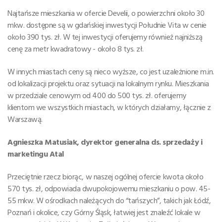
Najtańsze mieszkania w ofercie Develii, o powierzchni około 30
mkw. dostępne są w gdańskiej inwestycji Południe Vita w cenie
około 390 tys. zł. W tej inwestycji oferujemy również najniższą
cenę za metr kwadratowy - około 8 tys. zł.
W innych miastach ceny są nieco wyższe, co jest uzależnione m.in.
od lokalizacji projektu oraz sytuacji na lokalnym rynku. Mieszkania
w przedziale cenowym od 400 do 500 tys. zł. oferujemy
klientom we wszystkich miastach, w których działamy, łącznie z
Warszawą.
Agnieszka Matusiak, dyrektor generalna ds. sprzedaży i
marketingu Atal
Przeciętnie rzecz biorąc, w naszej ogólnej ofercie kwota około
570 tys. zł, odpowiada dwupokojowemu mieszkaniu o pow. 45-
55 mkw. W ośrodkach należących do “tańszych”, takich jak Łódź,
Poznań i okolice, czy Górny Śląsk, łatwiej jest znaleźć lokale w