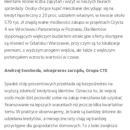
klientami. Rośnie liczba zapytań i wizyt w naszych biurach
sprzedaży. Osoby chcące kupić mieszkanie decydując się na
kredyt hipoteczny z 20 proc. udziałem własnym, w kwocie około
570 tys. zł znajdą realne możliwości zakupu w projektach Czysta
4 we Wrocławiu i Panoramiqa w Poznaniu. Dla klientów
dysponujących większym budżetem atrakcyjne oferty dostępne
są również w Gdańsku i Warszawie, przy czym są to lokalizacje
premium, z wyższym progiem wejścia, ale także z większym
potencjałem wzrostu wartości w czasie.
Andrzej Swoboda, wiceprezes zarządu, Grupa CTE
Spadek stóp procentowych przekłada się bezpośrednio na
wyższą zdolność kredytową klientów. Oznacza to, że więcej
osób może dziś pozwolić sobie na zakup mieszkania lub uzyskać
finansowanie na lepszych warunkach niż jeszcze kilka kwartałów
temu. W praktyce obserwujemy, że banki są bardziej skłonne do
udzielania kredytów, a miesięczne raty stają się bardziej
przystępne dla gospodarstw domowych. To z kolei zwiększa