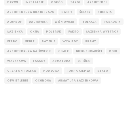
DRZWI
INSTALACJE
OGRÓD
TARGI
ARCHITEKCI
ARCHITEKTURA KRAJOBRAZU
DACHY
ŚCIANY
KUCHNIA
ALUPROF
DACHÓWKA
WIŚNIOWSKI
IZOLACJA
PORADNIK
ŁAZIENKA
OKNA
POLBRUK
FAKRO
ŁAZIENKA WYSTRÓJ
FERRO
MEBLE
BATERIE
WYWIADY
BRAMY
ARCHITEKRURA NA ŚWIECIE
CEMEX
NIERUCHOMOŚCI
POID
WARSZAWA
FASADY
ARMATURA
SCHÜCO
CREATON POLSKA
PODŁOGA
POMPA CIEPŁA
SZKŁO
OŚWIETLENIE
OCHRONA
ARMATURA ŁAZIENKOWA