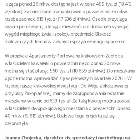
licząca ponad 26 mkw. dostępna jest w cenie 485 tys. zł (18 413
zł/mkw.). Za mieszkanie dwupokojowe o powierzchni 35 mkw.
trzeba zapłacić 618 tys. zł (17 536 zł/mkw.). Osiedle przyciąga
swoim położeniem, oferując mieszkańcom doskonałą synergię
wygód miejskiego życia i spokoju przedmieść. Bliskość
malowniczych terenów zielonych sprzyja rekreacji i spacerom.
W projekcie Apartamenty Portowa na krakowskim Zabłociu
właścicielem kawalerki o powierzchni nieco ponad 30 mkw.
można się stać płacąc 568 tys. zł (18 659 zł/mkw.). Do mieszkania
będzie można wprowadzić się w pierwszym kwartale 2026 r. W
trzeciej naszej krakowskiej inwestycji - Do Wilgi, zlokalizowanej
przy ulicy Zakopiańskiej, mamy do zaproponowania ostatnie
mieszkania w cenie od 638 tys. zł. Za taką kwotę można zostać
właścicielem dwupokojowego mieszkania o powierzchni ponad
40 mkw. (15 819 zł/mkw.). Budowa tego projektu już się
zakończyła.
Joanna Chojecka, dyrektor ds. sprzedaży i marketingu na