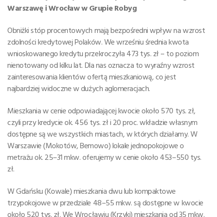
Warszawę i Wrocław w Grupie Robyg
Obniżki stóp procentowych mają bezpośredni wpływ na wzrost
zdolności kredytowej Polaków. We wrześniu średnia kwota
wnioskowanego kredytu przekroczyła 473 tys. zł – to poziom
nienotowany od kilku lat. Dla nas oznacza to wyraźny wzrost
zainteresowania klientów ofertą mieszkaniową, co jest
najbardziej widoczne w dużych aglomeracjach.
Mieszkania w cenie odpowiadającej kwocie około 570 tys. zł,
czyli przy kredycie ok. 456 tys. zł i 20 proc. wkładzie własnym
dostępne są we wszystkich miastach, w których działamy. W
Warszawie (Mokotów, Bemowo) lokale jednopokojowe o
metrażu ok. 25–31 mkw. oferujemy w cenie około 453–550 tys.
zł.
W Gdańsku (Kowale) mieszkania dwu lub kompaktowe
trzypokojowe w przedziale 48–55 mkw. są dostępne w kwocie
około 520 tys. zł. We Wrocławiu (Krzyki) mieszkania od 35 mkw.