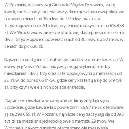
W Poznaniu, w inwestycji Grunwald Między Drzewami, za tę
kwotę można nabyć przede wszystkim mieszkania dwupokojowe
o powierzchniach od 36 mkw. do 49 mkw. oraz lokale
trzypokojowe do ok. 51 mkw., wyceniane maksymalnie na 615.858
zł. We Wrocławiu, w projekcie Startowe, dostępne są mieszkania
dwu i trzypokojowe o powierzchniach od 30 mkw. do 52 mkw. w
cenach do pk. 626 zł.
Najszerszą dostępność lokali w tym budżecie oferuje Szczecin. W
inwestycji Nowa Północ nabywcy mogą wybierać między
mieszkaniami dwu, trzy oraz czteropokojowymi o metrażach od
32 mkw. do ponad 66 mkw., gdzie ceny kształtują się do 619 tys.
zł, przy czym wiele z nich posiada antresole.
Najtańsze mieszkania w całej ofercie firmy znajdują się w
Szczecinie, gdzie kawalerki o powierzchni 25,97 mkw. oferowane
są za 298 655 zł. W Poznaniu najniższe ceny zaczynają się od 395
tys. zł za mieszkania jednopokojowe o metrażu 29 mkw. We
Wrocławiu najkorzystniejszą ofertę stanowią mieszkania