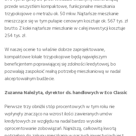
przede wszystkim kompaktowe, funkcjonalne mieszkania
trzypokojowe o metrażu ok. 50 mkw. Najtańsze mieszkanie
mieszczące się w tym pułapie cenowym kosztuje ok. 567 tys. zł
brutto. Z kolei najtańsze mieszkanie w całej inwestycji kosztuje
254 tys. zł.
W naszej ocenie to właśnie dobrze zaprojektowane,
kompaktowe lokale trzypokojowe będą największym
beneficjentem poprawiającej się zdolności kredytowej, bo
pozwalają zaspokoić realną potrzebę mieszkaniową w nadal
akceptowalnym budżecie.
Zuzanna Należyta, dyrektor ds. handlowych w Eco Classic
Pierwsze trzy obniżki stóp procentowych w tym roku nie
wpłynęły znacząco na wzrost ilości zawieranych umów
kredytowych ze względu na nadal bardzo wysokie
oprocentowanie zobowiązań. Najniższą, całkowitą kwotą
potrzebną do zakupu mieszkania w naszych inwestycjach jest