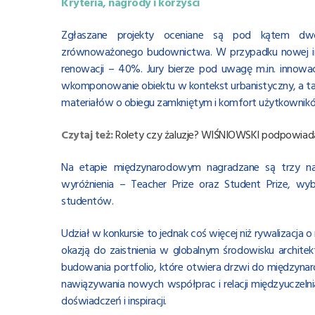
Kryteria, nagrody i korzyści
Zgłaszane projekty oceniane są pod kątem dwóc
zrównoważonego budownictwa. W przypadku nowej inw
renowacji – 40%. Jury bierze pod uwagę m.in. innowac
wkomponowanie obiektu w kontekst urbanistyczny, a ta
materiałów o obiegu zamkniętym i komfort użytkowników 
Czytaj też:
Rolety czy żaluzje? WIŚNIOWSKI podpowiad
Na etapie międzynarodowym nagradzane są trzy naj
wyróżnienia – Teacher Prize oraz Student Prize, wyb
studentów.
Udział w konkursie to jednak coś więcej niż rywalizacja 
okazją do zaistnienia w globalnym środowisku archite
budowania portfolio, które otwiera drzwi do międzynaro
nawiązywania nowych współprac i relacji międzyuczelnia
doświadczeń i inspiracji.