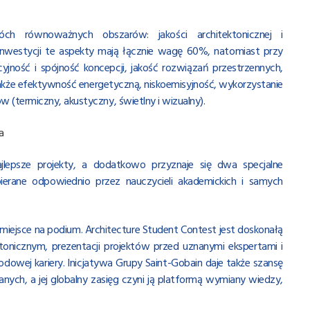
h równoważnych obszarów: jakości architektonicznej i
estycji te aspekty mają łącznie wagę 60%, natomiast przy
yjność i spójność koncepcji, jakość rozwiązań przestrzennych,
kże efektywność energetyczną, niskoemisyjność, wykorzystanie
(termiczny, akustyczny, świetlny i wizualny).
a
lepsze projekty, a dodatkowo przyznaje się dwa specjalne
ierane odpowiednio przez nauczycieli akademickich i samych
o miejsce na podium. Architecture Student Contest jest doskonałą
ktonicznym, prezentacji projektów przed uznanymi ekspertami i
dowej kariery. Inicjatywa Grupy Saint-Gobain daje także szansę
nych, a jej globalny zasięg czyni ją platformą wymiany wiedzy,