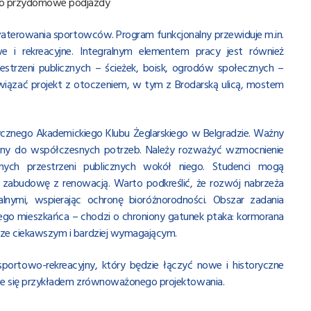
 po przydomowe podjazdy
waterowania sportowców. Program funkcjonalny przewiduje m.in.
e i rekreacyjne. Integralnym elementem pracy jest również
strzeni publicznych – ścieżek, boisk, ogrodów społecznych –
owiązać projekt z otoczeniem, w tym z Brodarską ulicą, mostem
cznego Akademickiego Klubu Żeglarskiego w Belgradzie. Ważny
wany do współczesnych potrzeb. Należy rozważyć wzmocnienie
nych przestrzeni publicznych wokół niego. Studenci mogą
zabudowę z renowacją. Warto podkreślić, że rozwój nabrzeża
nymi, wspierając ochronę bioróżnorodności. Obszar zadania
go mieszkańca – chodzi o chroniony gatunek ptaka: kormorana
zcze ciekawszym i bardziej wymagającym.
portowo-rekreacyjny, który będzie łączyć nowe i historyczne
stanie się przykładem zrównoważonego projektowania.