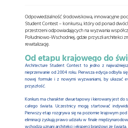
Odpowiedzialność środowiskowa, innowacyjne podej
Student Contest – konkursu, który od ponad dwóch
przestrzeni odpowiadających na wyzwania współcze
Południowo-Wschodniej, gdzie przyszli architekci 
rewitalizację.
Od etapu krajowego do świ
Architecture Student Contest to jedno z najważniej
nieprzerwanie od 2004 roku. Pierwsza edycja odbyła s
nowej formule i z nowymi wyzwaniami, by ukazać ewol
przyszłość.
Konkurs ma charakter dwuetapowy i kierowany jest do 
całego świata. Uczestnicy mogą startować indywidua
Pierwszy etap rozgrywa się na poziomie krajowym pod 
eliminacji zyskują prawo udziału w finale międzynarodow
wchodzą uznani architekci i eksperci branżowi ze świata.