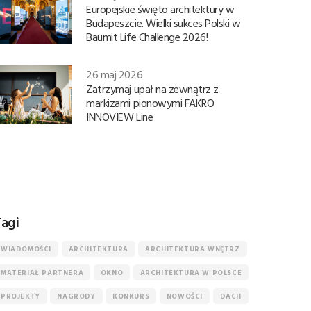
Europejskie święto architektury w
Budapeszcie. Wielki sukces Polski w
Baumit Life Challenge 2026!
26 maj 2026
Zatrzymaj upał na zewnątrz z
markizami pionowymi FAKRO
INNOVIEW Line
agi
WIADOMOŚCI
ARCHITEKTURA
ARCHITEKTURA WNĘTRZ
MATERIAŁ PARTNERA
OKNO
ARCHITEKTURA W POLSCE
PROJEKTY
NAGRODY
KONKURS
NOWOŚCI
DACH