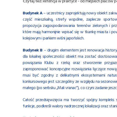
Czytaj też:
Retencja w praktyce - od miejskich placów
Budynek A
– uczestnicy zaprojektują nowy obiekt zak
część mieszkalną, strefy wspólne, zaplecze sportow
propozycja zagospodarowania terenów zielonych i prze
które mają harmonijnie wpisać się w tkankę miasta i p
kolejowym i parkiem wiśni japońskich.
Budynek B
– drugim elementem jest renowacja history
dla lokalnej społeczności obiekt ma zostać dostoso
powiązania Klubu z rzeką oraz stworzenie przyjaz
zaproponować koncepcyjne rozwiązania łączące nową 
musi być zgodny z delikatnymi ekosystemami natural
konkursowego jest szczególny ze względu na sezonowe
małego (po serbsku „Mali vranac”), co czyni zadanie jes
Całość przedsięwzięcia ma tworzyć spójny kompleks s
funkcje, podkreśli walory nadrzecznej lokalizacji oraz 