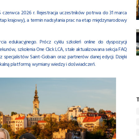
 czerwca 2026 r. Rejestracja uczestników potrwa do 31 marca
 etap krajowy), a termin nadsyłania prac na etap międzynarodowy
cia edukacyjnego. Prócz cyklu szkoleń online do dyspozycji
kunów, szkolenia One Click LCA, stale aktualizowana sekcja FAQ
pecjalistów Saint-Gobain oraz partnerów danej edycji. Dzięki
 unikalną platformą wymiany wiedzy i doświadczeń.
T