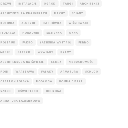
DRZWI
INSTALACJE
OGRÓD
TARGI
ARCHITEKCI
ARCHITEKTURA KRAJOBRAZU
DACHY
ŚCIANY
KUCHNIA
ALUPROF
DACHÓWKA
WIŚNIOWSKI
IZOLACJA
PORADNIK
ŁAZIENKA
OKNA
POLBRUK
FAKRO
ŁAZIENKA WYSTRÓJ
FERRO
MEBLE
BATERIE
WYWIADY
BRAMY
ARCHITEKRURA NA ŚWIECIE
CEMEX
NIERUCHOMOŚCI
POID
WARSZAWA
FASADY
ARMATURA
SCHÜCO
CREATON POLSKA
PODŁOGA
POMPA CIEPŁA
SZKŁO
OŚWIETLENIE
OCHRONA
ARMATURA ŁAZIENKOWA