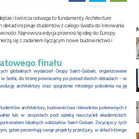
ście i twórcza odwaga to fundamenty Architecture
 dekad inspiruje studentów z całego świata do kreowania
N
sności. Najnowsza edycja przenosi tę ideę do Europy
zmierzą się z zadaniem łączącym nowe budownictwo i
atowego finału
szych globalnych wydarzeń Grupy Saint-Gobain, organizowane
ię w Serbii, do której powracamy po ponad dwóch dekadach – w
ucję architektury oraz spojrzenie młodego pokolenia na jej
studentów architektury, budownictwa i kierunków pokrewnych z
lnie lub w zespołach pod opieką nauczycieli akademickich.
patronatem lokalnych oddziałów Saint-Gobain. Zwycięzcy tych
ym, gdzie prezentują swoje projekty przed jury, w skład którego