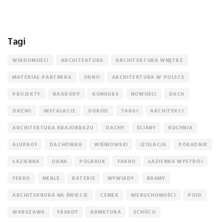
Tagi
WIADOMOŚCI
ARCHITEKTURA
ARCHITEKTURA WNĘTRZ
MATERIAŁ PARTNERA
OKNO
ARCHITEKTURA W POLSCE
PROJEKTY
NAGRODY
KONKURS
NOWOŚCI
DACH
DRZWI
INSTALACJE
OGRÓD
TARGI
ARCHITEKCI
ARCHITEKTURA KRAJOBRAZU
DACHY
ŚCIANY
KUCHNIA
ALUPROF
DACHÓWKA
WIŚNIOWSKI
IZOLACJA
PORADNIK
ŁAZIENKA
OKNA
POLBRUK
FAKRO
ŁAZIENKA WYSTRÓJ
FERRO
MEBLE
BATERIE
WYWIADY
BRAMY
ARCHITEKRURA NA ŚWIECIE
CEMEX
NIERUCHOMOŚCI
POID
WARSZAWA
FASADY
ARMATURA
SCHÜCO