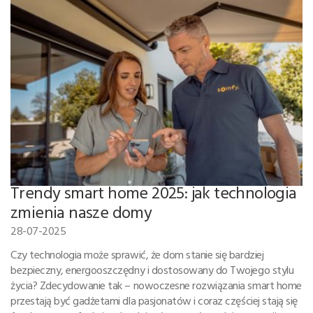
Trendy smart home 2025: jak technologia
zmienia nasze domy
28-07-2025
Czy technologia może sprawić, że dom stanie się bardziej
bezpieczny, energooszczędny i dostosowany do Twojego stylu
życia? Zdecydowanie tak – nowoczesne rozwiązania smart home
przestają być gadżetami dla pasjonatów i coraz częściej stają się