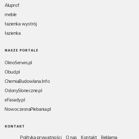
Aluprof
meble
łazienka wystrój
łazienka
NASZE PORTALE
OknoSerwis.pl
Obud.pl
ChemiaBudowlana.Info
OslonySloneczne.pl
eFasady.pl
NowoczesnaPlebania.pl
KONTAKT
Polityka prywatności
O nas
Kontakt
Reklama