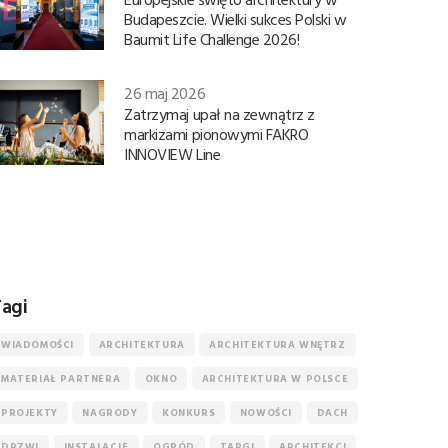
Budapeszcie. Wielki sukces Polski w
Baumit Life Challenge 2026!
26 maj 2026
Zatrzymaj upał na zewnątrz z
markizami pionowymi FAKRO
INNOVIEW Line
agi
WIADOMOŚCI
ARCHITEKTURA
ARCHITEKTURA WNĘTRZ
MATERIAŁ PARTNERA
OKNO
ARCHITEKTURA W POLSCE
PROJEKTY
NAGRODY
KONKURS
NOWOŚCI
DACH
DRZWI
INSTALACJE
OGRÓD
TARGI
ARCHITEKCI