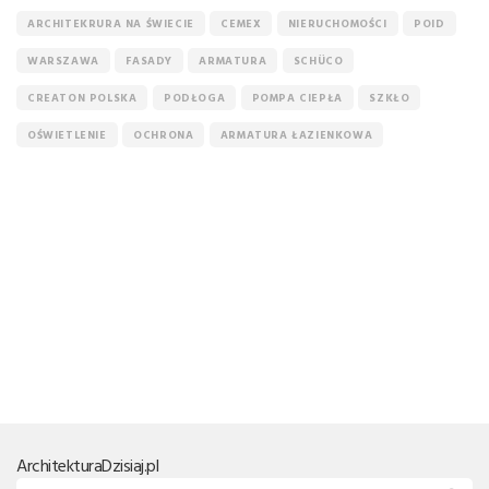
ARCHITEKRURA NA ŚWIECIE
CEMEX
NIERUCHOMOŚCI
POID
WARSZAWA
FASADY
ARMATURA
SCHÜCO
CREATON POLSKA
PODŁOGA
POMPA CIEPŁA
SZKŁO
OŚWIETLENIE
OCHRONA
ARMATURA ŁAZIENKOWA
Architektura
Dzisiaj.pl