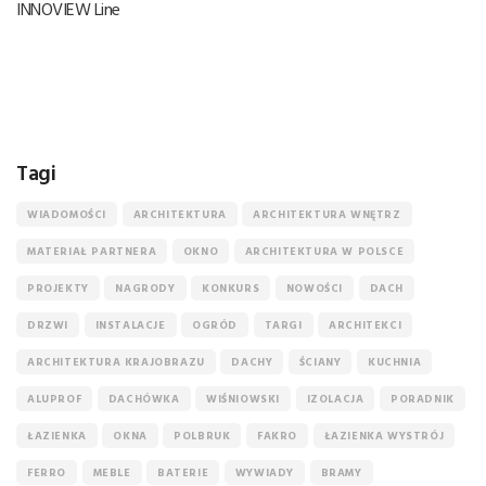
INNOVIEW Line
Tagi
WIADOMOŚCI
ARCHITEKTURA
ARCHITEKTURA WNĘTRZ
MATERIAŁ PARTNERA
OKNO
ARCHITEKTURA W POLSCE
PROJEKTY
NAGRODY
KONKURS
NOWOŚCI
DACH
DRZWI
INSTALACJE
OGRÓD
TARGI
ARCHITEKCI
ARCHITEKTURA KRAJOBRAZU
DACHY
ŚCIANY
KUCHNIA
ALUPROF
DACHÓWKA
WIŚNIOWSKI
IZOLACJA
PORADNIK
ŁAZIENKA
OKNA
POLBRUK
FAKRO
ŁAZIENKA WYSTRÓJ
FERRO
MEBLE
BATERIE
WYWIADY
BRAMY