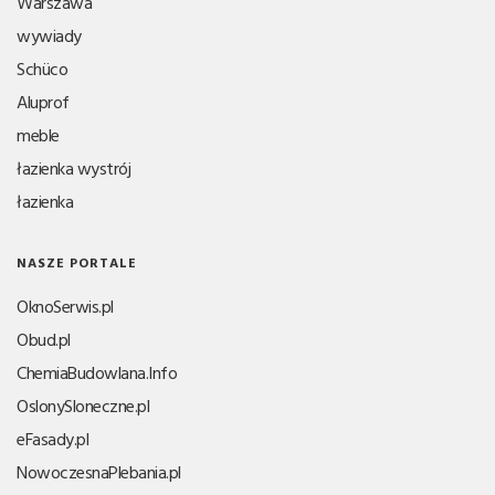
Warszawa
wywiady
Schüco
Aluprof
meble
łazienka wystrój
łazienka
NASZE PORTALE
OknoSerwis.pl
Obud.pl
ChemiaBudowlana.Info
OslonySloneczne.pl
eFasady.pl
NowoczesnaPlebania.pl