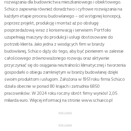
rozwiązania dla budownictwa mieszkaniowego i obiektowego.
Schüco zapewnia również doradztwo i cyfrowe rozwiązania na
każdym etapie procesu budowlanego – od wstępnej koncepcji,
poprzez projekt, produkcję i montaż aż po obsługę
posprzedażową wraz z konserwacją i serwisem. Portfolio
uzupełniają maszyny do produkcji i usługi dostosowane do
potrzeb klienta. Jako jedna z wiodących firm w branży
budowlanej, Schüco dąży do tego, aby być pionierem w zakresie
całościowego zrównoważonego rozwoju oraz aktywnie
przyczyniać się do osiągania neutralności klimatycznej i tworzenia
gospodarki o obiegu zamkniętym w branży budowlanej dzięki
swoim produktom i usługom. Założona w 1951 roku firma Schüco
działa obecnie w ponad 80 krajach i zatrudnia 6850
pracowników. W 2024 roku roczny obrót firmy wyniósł 2,05
miliarda euro. Więcej informacji na stronie www.schueco.pl
REKLAMA:
REKLAMA: