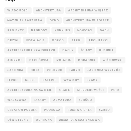
WIADOMOŚCI
ARCHITEKTURA
ARCHITEKTURA WNĘTRZ
MATERIAŁ PARTNERA
OKNO
ARCHITEKTURA W POLSCE
PROJEKTY
NAGRODY
KONKURS
NOWOŚCI
DACH
DRZWI
INSTALACJE
OGRÓD
TARGI
ARCHITEKCI
ARCHITEKTURA KRAJOBRAZU
DACHY
ŚCIANY
KUCHNIA
ALUPROF
DACHÓWKA
IZOLACJA
PORADNIK
WIŚNIOWSKI
ŁAZIENKA
OKNA
POLBRUK
FAKRO
ŁAZIENKA WYSTRÓJ
FERRO
MEBLE
BATERIE
WYWIADY
BRAMY
ARCHITEKRURA NA ŚWIECIE
CEMEX
NIERUCHOMOŚCI
POID
WARSZAWA
FASADY
ARMATURA
SCHÜCO
CREATON POLSKA
PODŁOGA
POMPA CIEPŁA
SZKŁO
OŚWIETLENIE
OCHRONA
ARMATURA ŁAZIENKOWA