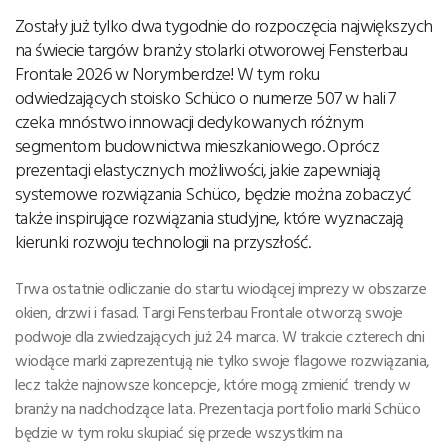
Zostały już tylko dwa tygodnie do rozpoczęcia największych
na świecie targów branży stolarki otworowej Fensterbau
Frontale 2026 w Norymberdze! W tym roku
odwiedzających stoisko Schüco o numerze 507 w hali 7
czeka mnóstwo innowacji dedykowanych różnym
segmentom budownictwa mieszkaniowego. Oprócz
prezentacji elastycznych możliwości, jakie zapewniają
systemowe rozwiązania Schüco, będzie można zobaczyć
także inspirujące rozwiązania studyjne, które wyznaczają
kierunki rozwoju technologii na przyszłość.
Trwa ostatnie odliczanie do startu wiodącej imprezy w obszarze
okien, drzwi i fasad. Targi Fensterbau Frontale otworzą swoje
podwoje dla zwiedzających już 24 marca. W trakcie czterech dni
wiodące marki zaprezentują nie tylko swoje flagowe rozwiązania,
lecz także najnowsze koncepcje, które mogą zmienić trendy w
branży na nadchodzące lata. Prezentacja portfolio marki Schüco
będzie w tym roku skupiać się przede wszystkim na