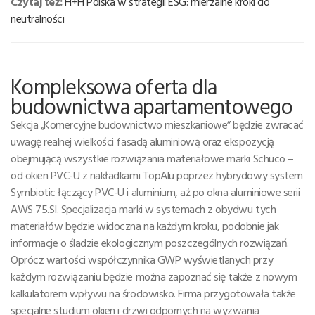
Czytaj też:
H+H Polska w strategii ESG: mierzalne kroki do
neutralności
Kompleksowa oferta dla
budownictwa apartamentowego
Sekcja „Komercyjne budownictwo mieszkaniowe” będzie zwracać
uwagę realnej wielkości fasadą aluminiową oraz ekspozycją
obejmującą wszystkie rozwiązania materiałowe marki Schüco –
od okien PVC-U z nakładkami TopAlu poprzez hybrydowy system
Symbiotic łączący PVC-U i aluminium, aż po okna aluminiowe serii
AWS 75.SI. Specjalizacja marki w systemach z obydwu tych
materiałów będzie widoczna na każdym kroku, podobnie jak
informacje o śladzie ekologicznym poszczególnych rozwiązań.
Oprócz wartości współczynnika GWP wyświetlanych przy
każdym rozwiązaniu będzie można zapoznać się także z nowym
kalkulatorem wpływu na środowisko. Firma przygotowała także
specjalne studium okien i drzwi odpornych na wyzwania