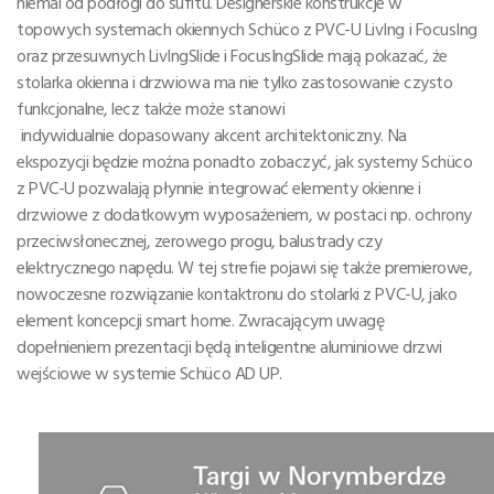
niemal od podłogi do sufitu. Designerskie konstrukcje w
topowych systemach okiennych Schüco z PVC-U LivIng i FocusIng
oraz przesuwnych LivIngSlide i FocusIngSlide mają pokazać, że
stolarka okienna i drzwiowa ma nie tylko zastosowanie czysto
funkcjonalne, lecz także może stanowi
indywidualnie dopasowany akcent architektoniczny. Na
ekspozycji będzie można ponadto zobaczyć, jak systemy Schüco
z PVC-U pozwalają płynnie integrować elementy okienne i
drzwiowe z dodatkowym wyposażeniem, w postaci np. ochrony
przeciwsłonecznej, zerowego progu, balustrady czy
elektrycznego napędu. W tej strefie pojawi się także premierowe,
nowoczesne rozwiązanie kontaktronu do stolarki z PVC-U, jako
element koncepcji smart home. Zwracającym uwagę
dopełnieniem prezentacji będą inteligentne aluminiowe drzwi
wejściowe w systemie Schüco AD UP.