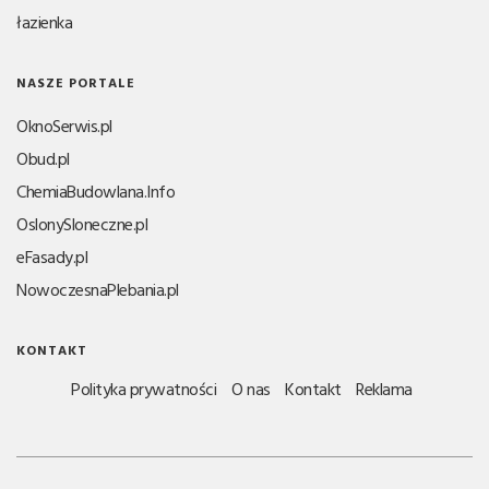
łazienka
NASZE PORTALE
OknoSerwis.pl
Obud.pl
ChemiaBudowlana.Info
OslonySloneczne.pl
eFasady.pl
NowoczesnaPlebania.pl
KONTAKT
Polityka prywatności
O nas
Kontakt
Reklama