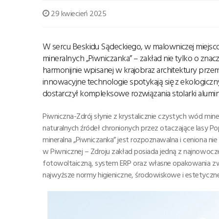
29 kwiecień 2025
W sercu Beskidu Sądeckiego, w malowniczej miejsco
mineralnych „Piwniczanka” – zakład nie tylko o zna
harmonijnie wpisanej w krajobraz architektury przem
innowacyjne technologie spotykają się z ekologi
dostarczył kompleksowe rozwiązania stolarki aluminiow
Piwniczna-Zdrój słynie z krystalicznie czystych wód mi
naturalnych źródeł chronionych przez otaczające lasy
mineralna „Piwniczanka” jest rozpoznawalna i ceniona nie
w Piwnicznej – Zdroju zakład posiada jedną z najnowocześ
fotowoltaiczną, system ERP oraz własne opakowania zwr
najwyższe normy higieniczne, środowiskowe i estetycz