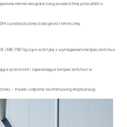
ewnia niemal nieograniczoną powierzchnię przeszkleń o
0HI o podwyższonej izolacyjności termicznej,
0E i MB-78EI łączące estetykę z wymaganiami bezpieczeństwa
ające przestrzeń i zapewniające bezpieczeństwo w
ne) – trwałe i odporne na intensywną eksploatację.