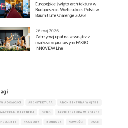
Europejskie święto architektury w
Budapeszcie. Wielki sukces Polski w
Baumit Life Challenge 2026!
26 maj 2026
Zatrzymaj upał na zewnątrz z
markizami pionowymi FAKRO
INNOVIEW Line
agi
WIADOMOŚCI
ARCHITEKTURA
ARCHITEKTURA WNĘTRZ
MATERIAŁ PARTNERA
OKNO
ARCHITEKTURA W POLSCE
PROJEKTY
NAGRODY
KONKURS
NOWOŚCI
DACH