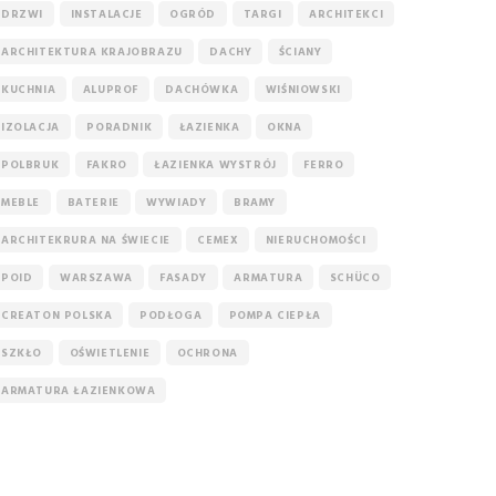
DRZWI
INSTALACJE
OGRÓD
TARGI
ARCHITEKCI
ARCHITEKTURA KRAJOBRAZU
DACHY
ŚCIANY
KUCHNIA
ALUPROF
DACHÓWKA
WIŚNIOWSKI
IZOLACJA
PORADNIK
ŁAZIENKA
OKNA
POLBRUK
FAKRO
ŁAZIENKA WYSTRÓJ
FERRO
MEBLE
BATERIE
WYWIADY
BRAMY
ARCHITEKRURA NA ŚWIECIE
CEMEX
NIERUCHOMOŚCI
POID
WARSZAWA
FASADY
ARMATURA
SCHÜCO
CREATON POLSKA
PODŁOGA
POMPA CIEPŁA
SZKŁO
OŚWIETLENIE
OCHRONA
ARMATURA ŁAZIENKOWA