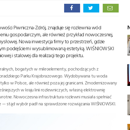
N
wości Piwniczna-Zdrój, znajduje się rozlewnia wód
czeniu gospodarczym, ale również przykład nowoczesnej,
ysłowej. Nowa inwestycja firmy to przestrzeń, gdzie
cznym podejściem i wysublimowaną estetyką. WIŚNIOWSKI
ej i stalowej dla realizacji tego projektu.
neralnych, bogatych w mikroelementy, pochodzących z
 Popradzkiego Parku Krajobrazowego. Wydobywana tu woda
 tylko w Polsce, ale również poza jej granicami. Zmodernizowany
niejszych w kraju linii rozlewniczych, własną elektrownię
otne. Nowoczesna infrastruktura rozlewni musiała spełniać
ne — stąd wybór padł na sprawdzone rozwiązania WIŚNIOWSKI.