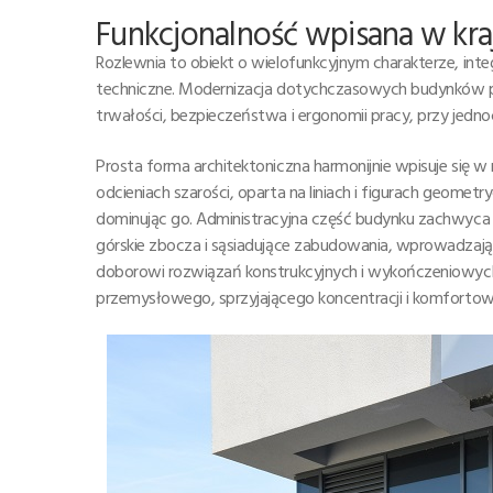
Funkcjonalność wpisana w kra
Rozlewnia to obiekt o wielofunkcyjnym charakterze, inte
techniczne. Modernizacja dotychczasowych budynków pr
trwałości, bezpieczeństwa i ergonomii pracy, przy jed
Prosta forma architektoniczna harmonijnie wpisuje się w
odcieniach szarości, oparta na liniach i figurach geomet
dominując go. Administracyjna część budynku zachwyca e
górskie zbocza i sąsiadujące zabudowania, wprowadzają
doborowi rozwiązań konstrukcyjnych i wykończeniowyc
przemysłowego, sprzyjającego koncentracji i komfortowi