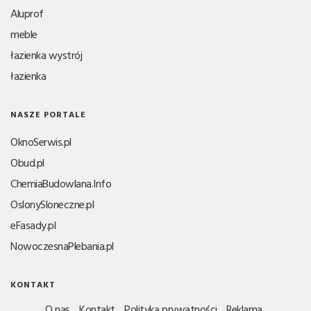
Aluprof
meble
łazienka wystrój
łazienka
NASZE PORTALE
OknoSerwis.pl
Obud.pl
ChemiaBudowlana.Info
OslonySloneczne.pl
eFasady.pl
NowoczesnaPlebania.pl
KONTAKT
O nas
Kontakt
Polityka prywatności
Reklama