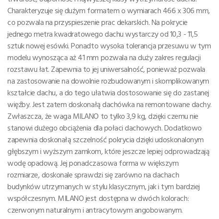
Charakteryzuje się dużym formatem o wymiarach 466 x 306 mm,
co pozwala na przyspieszenie prac dekarskich. Na pokrycie
jednego metra kwadratowego dachu wystarczy od 10,3 - 11,5
sztuk nowej esówki. Ponadto wysoka tolerancja przesuwu w tym
modelu wynosząca aż 41 mm pozwala na duży zakres regulacji
rozstawu łat. Zapewnia to jej uniwersalność, ponieważ pozwala
na zastosowanie na dowolnie rozbudowanym i skomplikowanym
kształcie dachu, a do tego ułatwia dostosowanie się do zastanej
więźby. Jest zatem doskonałą dachówka na remontowane dachy.
Zwłaszcza, że waga MILANO to tylko 3,9 kg, dzięki czemu nie
stanowi dużego obciążenia dla połaci dachowych. Dodatkowo
zapewnia doskonałą szczelność pokrycia dzięki udoskonalonym
głębszym i wyższym zamkom, które jeszcze lepiej odprowadzają
wodę opadową. Jej ponadczasowa forma w większym
rozmiarze, doskonale sprawdzi się zarówno na dachach
budynków utrzymanych w stylu klasycznym, jak i tym bardziej
współczesnym. MILANO jest dostępna w dwóch kolorach:
czerwonym naturalnym i antracytowym angobowanym.