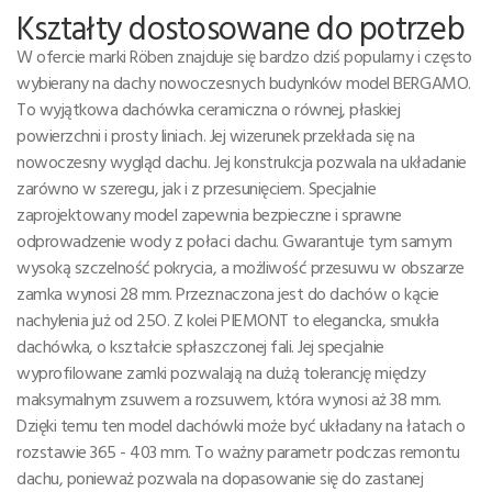
Kształty dostosowane do potrzeb
W ofercie marki Röben znajduje się bardzo dziś popularny i często
wybierany na dachy nowoczesnych budynków model BERGAMO.
To wyjątkowa dachówka ceramiczna o równej, płaskiej
powierzchni i prosty liniach. Jej wizerunek przekłada się na
nowoczesny wygląd dachu. Jej konstrukcja pozwala na układanie
zarówno w szeregu, jak i z przesunięciem. Specjalnie
zaprojektowany model zapewnia bezpieczne i sprawne
odprowadzenie wody z połaci dachu. Gwarantuje tym samym
wysoką szczelność pokrycia, a możliwość przesuwu w obszarze
zamka wynosi 28 mm. Przeznaczona jest do dachów o kącie
nachylenia już od 25O. Z kolei PIEMONT to elegancka, smukła
dachówka, o kształcie spłaszczonej fali. Jej specjalnie
wyprofilowane zamki pozwalają na dużą tolerancję między
maksymalnym zsuwem a rozsuwem, która wynosi aż 38 mm.
Dzięki temu ten model dachówki może być układany na łatach o
rozstawie 365 - 403 mm. To ważny parametr podczas remontu
dachu, ponieważ pozwala na dopasowanie się do zastanej