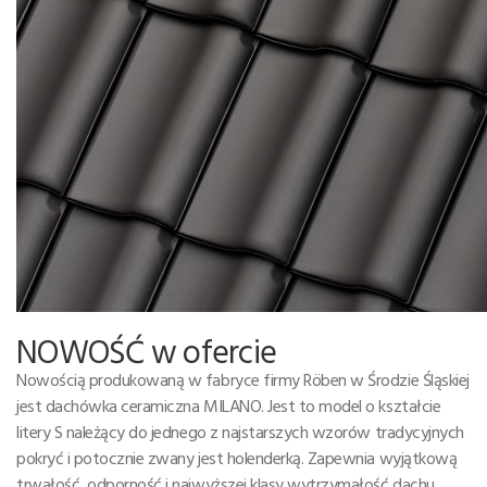
NOWOŚĆ w ofercie
Nowością produkowaną w fabryce firmy Röben w Środzie Śląskiej
jest dachówka ceramiczna MILANO. Jest to model o kształcie
litery S należący do jednego z najstarszych wzorów tradycyjnych
pokryć i potocznie zwany jest holenderką. Zapewnia wyjątkową
trwałość, odporność i najwyższej klasy wytrzymałość dachu.