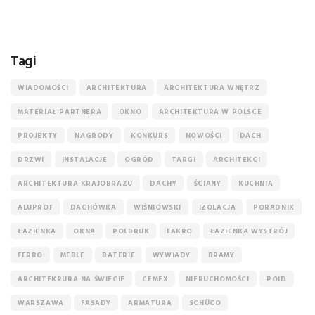
Tagi
WIADOMOŚCI
ARCHITEKTURA
ARCHITEKTURA WNĘTRZ
MATERIAŁ PARTNERA
OKNO
ARCHITEKTURA W POLSCE
PROJEKTY
NAGRODY
KONKURS
NOWOŚCI
DACH
DRZWI
INSTALACJE
OGRÓD
TARGI
ARCHITEKCI
ARCHITEKTURA KRAJOBRAZU
DACHY
ŚCIANY
KUCHNIA
ALUPROF
DACHÓWKA
WIŚNIOWSKI
IZOLACJA
PORADNIK
ŁAZIENKA
OKNA
POLBRUK
FAKRO
ŁAZIENKA WYSTRÓJ
FERRO
MEBLE
BATERIE
WYWIADY
BRAMY
ARCHITEKRURA NA ŚWIECIE
CEMEX
NIERUCHOMOŚCI
POID
WARSZAWA
FASADY
ARMATURA
SCHÜCO