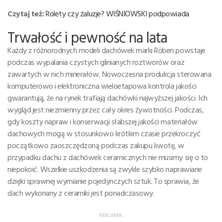
Czytaj też:
Rolety czy żaluzje? WIŚNIOWSKI podpowiada
Trwałość i pewność na lata
Każdy z różnorodnych modeli dachówek marki Röben powstaje
podczas wypalania czystych glinianych roztworów oraz
zawartych w nich minerałów. Nowoczesna produkcja sterowana
komputerowo i elektroniczna wieloetapowa kontrola jakości
gwarantują, że na rynek trafiają dachówki najwyższej jakości. Ich
wygląd jest niezmienny przez cały okres żywotności. Podczas,
gdy koszty napraw i konserwacji słabszej jakości materiałów
dachowych mogą w stosunkowo krótkim czasie przekroczyć
początkowo zaoszczędzoną podczas zakupu kwotę, w
przypadku dachu z dachówek ceramicznych nie musimy się o to
niepokoić. Wszelkie uszkodzenia są zwykle szybko naprawiane
dzięki sprawnej wymianie pojedynczych sztuk. To sprawia, że
dach wykonany z ceramiki jest ponadczasowy.
REKLAMA: